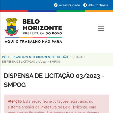
Pular
Portal
Acessibilidade
Alto Contraste
para
da
o
conteúdo
Prefeitura
O
principal
de
Belo
Horizonte
INÍCIO
-
PLANEJAMENTO, ORÇAMENTO E GESTÃO
-
LICITACAO
-
Trilha
DISPENSA DE LICITAÇÃO 03/2023 - SMPOG
de
DISPENSA DE LICITAÇÃO 03/2023 -
navegação
SMPOG
Atenção:
Esta seção reúne licitações registradas no
sistema anterior da Prefeitura de Belo Horizonte. Para
consultar as licitações já migradas para o novo sistema,