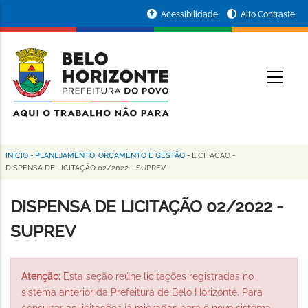
Pular
Portal
Acessibilidade
Alto Contraste
para
da
o
conteúdo
Prefeitura
O
principal
de
Belo
Horizonte
INÍCIO
-
PLANEJAMENTO, ORÇAMENTO E GESTÃO
-
LICITACAO
-
Trilha
DISPENSA DE LICITAÇÃO 02/2022 - SUPREV
de
DISPENSA DE LICITAÇÃO 02/2022 -
navegação
SUPREV
Atenção:
Esta seção reúne licitações registradas no
sistema anterior da Prefeitura de Belo Horizonte. Para
consultar as licitações já migradas para o novo sistema,