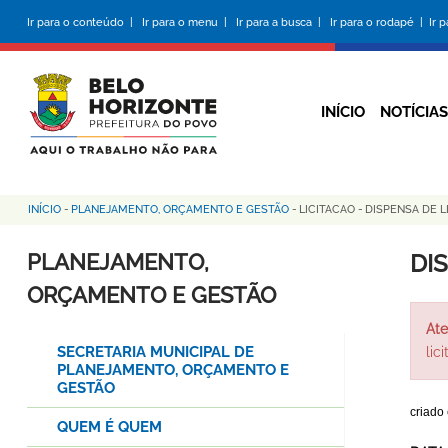
Pular
Ir para o conteúdo |
Ir para o menu |
Ir para a busca |
Ir para o rodapé |
Ir 
para
o
conteúdo
principal
INÍCIO
NOTÍCIAS
INÍCIO
-
PLANEJAMENTO, ORÇAMENTO E GESTÃO
-
LICITACAO
-
DISPENSA DE L
Trilha
de
PLANEJAMENTO,
DI
navegação
ORÇAMENTO E GESTÃO
Ate
SECRETARIA MUNICIPAL DE
lic
PLANEJAMENTO, ORÇAMENTO E
GESTÃO
criado
QUEM É QUEM