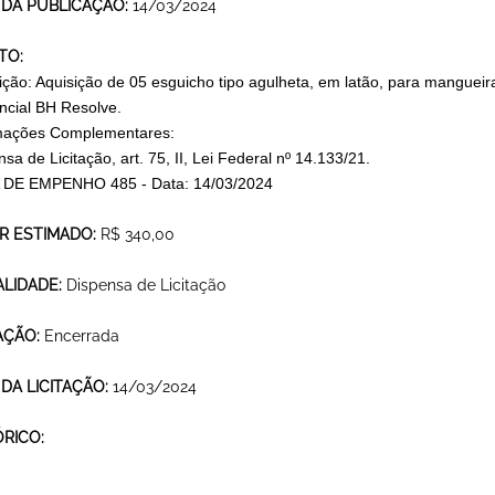
 DA PUBLICAÇÃO:
14/03/2024
TO:
ição: Aquisição de 05 esguicho tipo agulheta, em latão, para manguei
ncial BH Resolve.
mações Complementares:
sa de Licitação, art. 75, II, Lei Federal nº 14.133/21.
DE EMPENHO 485 - Data: 14/03/2024
R ESTIMADO:
R$ 340,00
LIDADE:
Dispensa de Licitação
AÇÃO:
Encerrada
 DA LICITAÇÃO:
14/03/2024
ÓRICO: