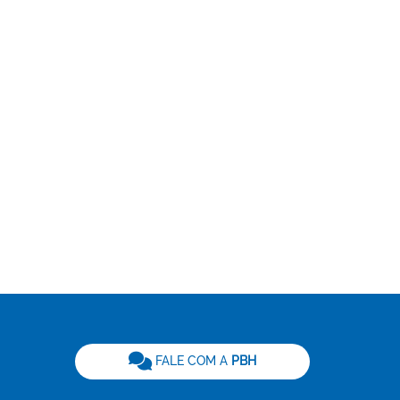
be
FALE COM A
PBH