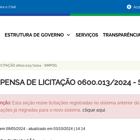
Portal
para o Chat
Ace
da
Prefeitura
ESTRUTURA DE GOVERNO
SERVIÇOS
TRANSPARÊNCI
Navegação
de
Principal
Belo
ICITAÇÃO 0600.013/2024 - SMPOG
Horizonte
SPENSA DE LICITAÇÃO 0600.013/2024 -
nção:
Esta seção reúne licitações registradas no sistema anterior da 
itações já migradas para o novo sistema,
clique aqui
.
 em
09/05/2024
- atualizado em
03/10/2024 | 14:14