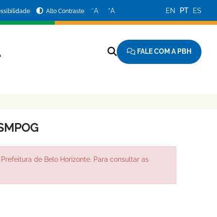
−
+
A
A
EN
PT
ES
ssibilidade
Alto Contraste
FALE COM A PBH
A
 SMPOG
Prefeitura de Belo Horizonte. Para consultar as