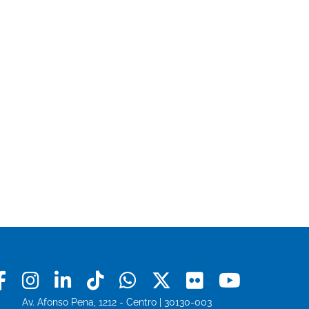
Facebook
Instagram
Linkedin
Tiktok
Whatsapp
X
Flickr
Youtu
Av. Afonso Pena, 1212 - Centro | 30130-003