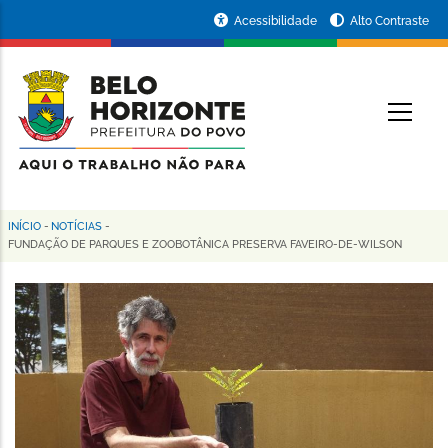
Pular
Portal
Acessibilidade
Alto Contraste
para
da
o
conteúdo
Prefeitura
O
principal
de
Belo
Horizonte
INÍCIO
-
NOTÍCIAS
-
Trilha
FUNDAÇÃO DE PARQUES E ZOOBOTÂNICA PRESERVA FAVEIRO-DE-WILSON
de
navegação