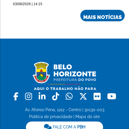
03/08/2026 | 14:15
MAIS NOTÍCIAS
Facebook
Instagram
Linkedin
Tiktok
Whatsapp
X
Flickr
Yo
Av. Afonso Pena, 1212 - Centro | 30130-003
Política de privacidade
|
Mapa do site
FALE COM A
PBH