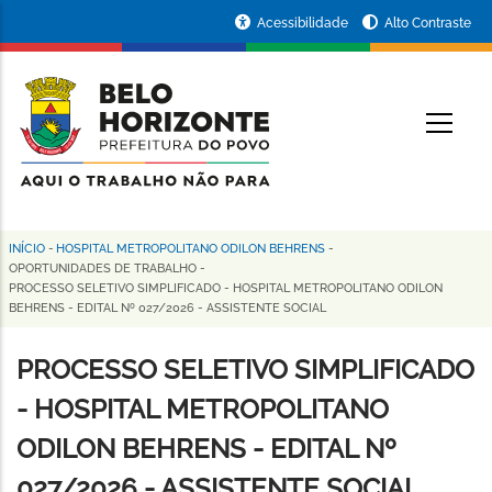
Pular
Portal
Acessibilidade
Alto Contraste
para
da
o
conteúdo
Prefeitura
O
principal
de
Belo
Horizonte
INÍCIO
-
HOSPITAL METROPOLITANO ODILON BEHRENS
-
Trilha
OPORTUNIDADES DE TRABALHO
-
PROCESSO SELETIVO SIMPLIFICADO - HOSPITAL METROPOLITANO ODILON
de
BEHRENS - EDITAL Nº 027/2026 - ASSISTENTE SOCIAL
navegação
PROCESSO SELETIVO SIMPLIFICADO
- HOSPITAL METROPOLITANO
ODILON BEHRENS - EDITAL Nº
027/2026 - ASSISTENTE SOCIAL