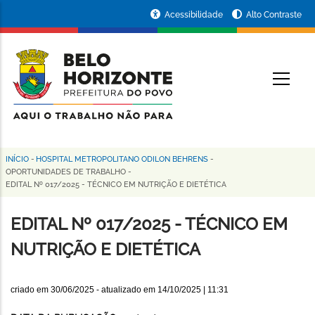
Pular
Portal
Acessibilidade
Alto Contraste
para
da
o
conteúdo
Prefeitura
O
principal
de
Belo
Horizonte
INÍCIO
-
HOSPITAL METROPOLITANO ODILON BEHRENS
-
Trilha
OPORTUNIDADES DE TRABALHO
-
EDITAL Nº 017/2025 - TÉCNICO EM NUTRIÇÃO E DIETÉTICA
de
navegação
EDITAL Nº 017/2025 - TÉCNICO EM
NUTRIÇÃO E DIETÉTICA
criado em
30/06/2025
- atualizado em
14/10/2025 | 11:31