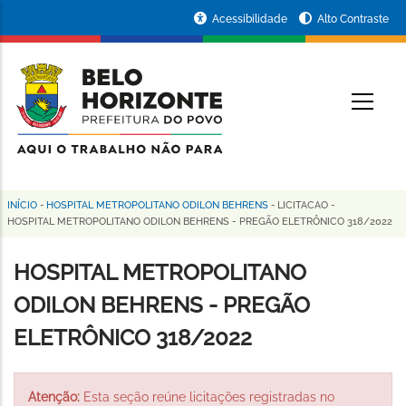
Pular
Portal
Acessibilidade
Alto Contraste
para
da
o
conteúdo
Prefeitura
O
principal
de
Belo
Horizonte
INÍCIO
-
HOSPITAL METROPOLITANO ODILON BEHRENS
-
LICITACAO
-
Trilha
HOSPITAL METROPOLITANO ODILON BEHRENS - PREGÃO ELETRÔNICO 318/2022
de
HOSPITAL METROPOLITANO
navegação
ODILON BEHRENS - PREGÃO
ELETRÔNICO 318/2022
Atenção:
Esta seção reúne licitações registradas no