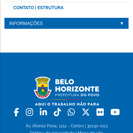
CONTATO | ESTRUTURA
INFORMAÇÕES
Facebook
Instagram
Linkedin
Tiktok
Whatsapp
X
Flickr
Yo
Av. Afonso Pena, 1212 - Centro | 30130-003
Política de privacidade
|
Mapa do site