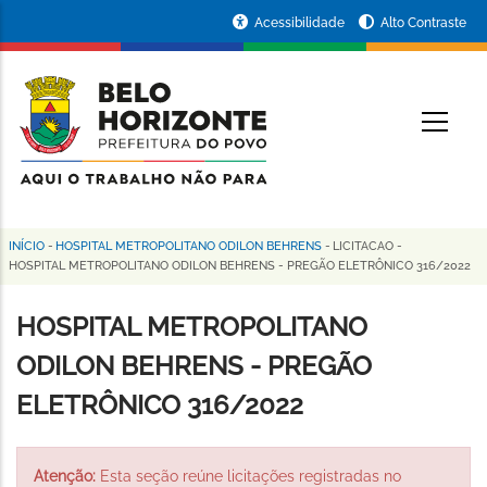
Pular
Portal
Acessibilidade
Alto Contraste
para
da
o
conteúdo
Prefeitura
O
principal
de
Belo
Horizonte
INÍCIO
-
HOSPITAL METROPOLITANO ODILON BEHRENS
-
LICITACAO
-
Trilha
HOSPITAL METROPOLITANO ODILON BEHRENS - PREGÃO ELETRÔNICO 316/2022
de
HOSPITAL METROPOLITANO
navegação
ODILON BEHRENS - PREGÃO
ELETRÔNICO 316/2022
Atenção:
Esta seção reúne licitações registradas no