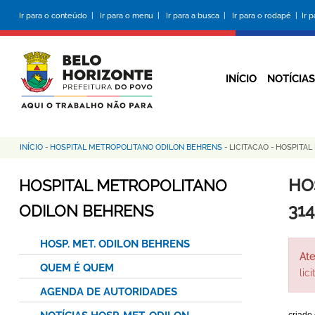
Pular
Ir para o conteúdo |
Ir para o menu |
Ir para a busca |
Ir para o rodapé |
Ir 
para
o
conteúdo
principal
INÍCIO
NOTÍCIAS
INÍCIO
-
HOSPITAL METROPOLITANO ODILON BEHRENS
-
LICITACAO
-
HOSPITAL
Trilha
de
HO
HOSPITAL METROPOLITANO
navegação
31
ODILON BEHRENS
HOSP. MET. ODILON BEHRENS
Ate
QUEM É QUEM
lic
AGENDA DE AUTORIDADES