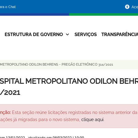
Portal
para o Chat
Ace
da
Prefeitura
ESTRUTURA DE GOVERNO
SERVIÇOS
TRANSPARÊNCI
Navegação
de
Principal
Belo
 METROPOLITANO ODILON BEHRENS - PREGÃO ELETRÔNICO 314/2021
Horizonte
SPITAL METROPOLITANO ODILON BEHR
4/2021
nção:
Esta seção reúne licitações registradas no sistema anterior da 
itações já migradas para o novo sistema,
clique aqui
.