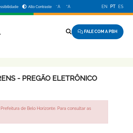
−
+
A
A
EN
PT
ES
ssibilidade
Alto Contraste
FALE COM A PBH
A
ENS - PREGÃO ELETRÔNICO
Prefeitura de Belo Horizonte. Para consultar as