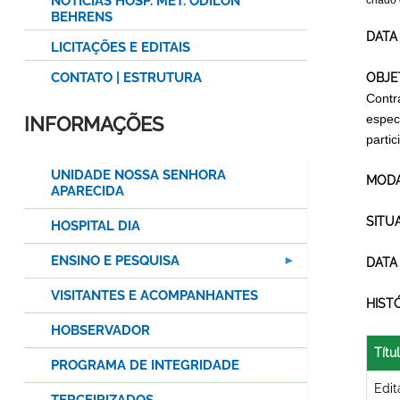
NOTÍCIAS HOSP. MET. ODILON
criado
BEHRENS
DATA
LICITAÇÕES E EDITAIS
CONTATO | ESTRUTURA
OBJE
Contr
espec
INFORMAÇÕES
parti
UNIDADE NOSSA SENHORA
MODA
APARECIDA
SITU
HOSPITAL DIA
ENSINO E PESQUISA
DATA
VISITANTES E ACOMPANHANTES
HIST
HOBSERVADOR
Títu
PROGRAMA DE INTEGRIDADE
Edit