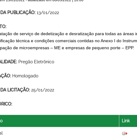
 em
13/01/2022
- atualizado em
08/03/2022 | 10:00
 DA PUBLICAÇÃO:
13/01/2022
TO:
atação de serviço de dedetização e desratização para todas as áreas
ificação técnica e condições comerciais contidas no Anexo I do Instrum
cipação de microempresas – ME e empresas de pequeno porte – EPP.
LIDADE:
Pregão Eletrônico
AÇÃO:
Homologado
 DA LICITAÇÃO:
25/01/2022
ÓRICO:
lo
Link
al