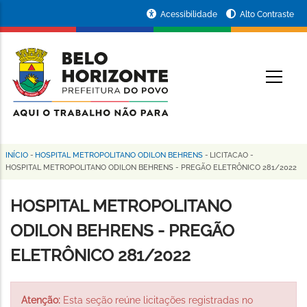
Pular
Portal
Acessibilidade
Alto Contraste
para
da
o
conteúdo
Prefeitura
O
principal
de
Belo
Horizonte
INÍCIO
-
HOSPITAL METROPOLITANO ODILON BEHRENS
-
LICITACAO
-
Trilha
HOSPITAL METROPOLITANO ODILON BEHRENS - PREGÃO ELETRÔNICO 281/2022
de
HOSPITAL METROPOLITANO
navegação
ODILON BEHRENS - PREGÃO
ELETRÔNICO 281/2022
Atenção:
Esta seção reúne licitações registradas no