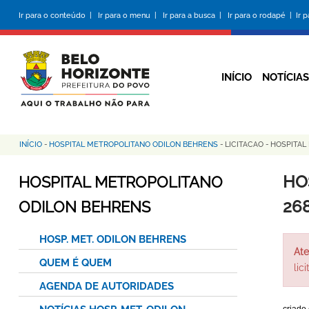
Pular
Ir para o conteúdo |
Ir para o menu |
Ir para a busca |
Ir para o rodapé |
Ir 
para
o
conteúdo
principal
INÍCIO
NOTÍCIAS
INÍCIO
-
HOSPITAL METROPOLITANO ODILON BEHRENS
-
LICITACAO
-
HOSPITAL
Trilha
de
HO
HOSPITAL METROPOLITANO
navegação
26
ODILON BEHRENS
HOSP. MET. ODILON BEHRENS
Ate
QUEM É QUEM
lic
AGENDA DE AUTORIDADES