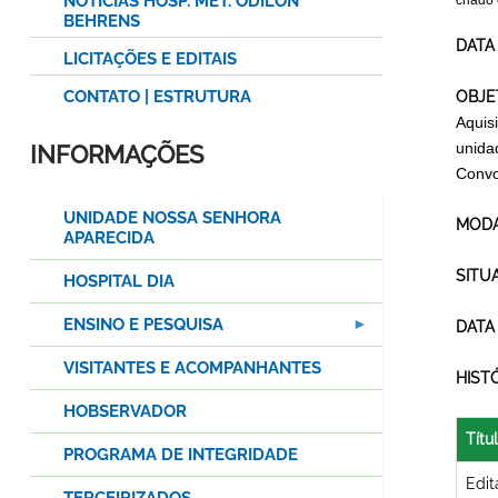
NOTÍCIAS HOSP. MET. ODILON
criado
BEHRENS
DATA
LICITAÇÕES E EDITAIS
CONTATO | ESTRUTURA
OBJE
Aquis
unida
INFORMAÇÕES
Convo
UNIDADE NOSSA SENHORA
MODA
APARECIDA
SITU
HOSPITAL DIA
ENSINO E PESQUISA
DATA
VISITANTES E ACOMPANHANTES
HIST
HOBSERVADOR
Títu
PROGRAMA DE INTEGRIDADE
Edit