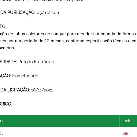
 em
05/11/2021
- atualizado em
27/01/2022 | 10:20
 DA PUBLICAÇÃO:
05/11/2021
TO:
ição de tubos coletores de sangue para atender a demanda de forma c
des por um período de 12 meses, conforme especificação técnica e co
catório.
LIDADE:
Pregão Eletrônico
AÇÃO:
Homologado
 DA LICITAÇÃO:
18/11/2021
ÓRICO:
lo
Link
al