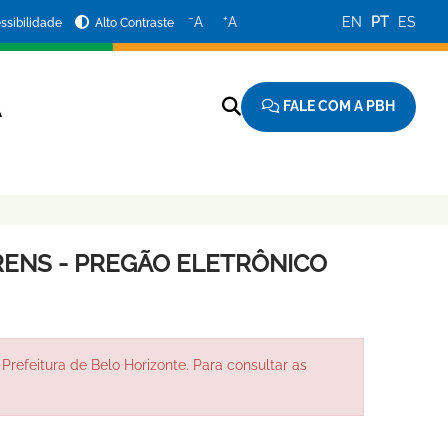
−
+
A
A
EN
PT
ES
ssibilidade
Alto Contraste
FALE COM A PBH
A
ENS - PREGÃO ELETRÔNICO
Prefeitura de Belo Horizonte. Para consultar as