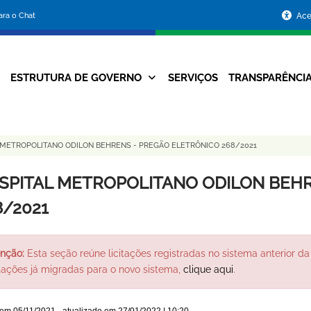
Portal
para o Chat
Ace
da
Prefeitura
ESTRUTURA DE GOVERNO
SERVIÇOS
TRANSPARÊNCI
Navegação
de
Principal
Belo
 METROPOLITANO ODILON BEHRENS - PREGÃO ELETRÔNICO 268/2021
Horizonte
SPITAL METROPOLITANO ODILON BEHR
8/2021
nção:
Esta seção reúne licitações registradas no sistema anterior da 
itações já migradas para o novo sistema,
clique aqui
.