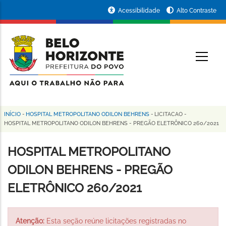
Pular
Portal
Acessibilidade
Alto Contraste
para
da
o
conteúdo
Prefeitura
O
principal
de
Belo
Horizonte
INÍCIO
-
HOSPITAL METROPOLITANO ODILON BEHRENS
-
LICITACAO
-
Trilha
HOSPITAL METROPOLITANO ODILON BEHRENS - PREGÃO ELETRÔNICO 260/2021
de
HOSPITAL METROPOLITANO
navegação
ODILON BEHRENS - PREGÃO
ELETRÔNICO 260/2021
Atenção:
Esta seção reúne licitações registradas no