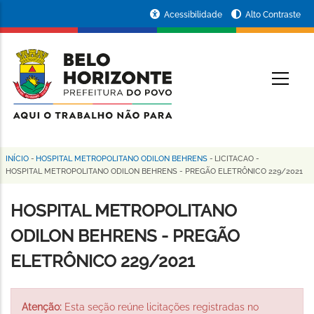
Pular
Portal
Acessibilidade
Alto Contraste
para
da
o
conteúdo
Prefeitura
O
principal
de
Belo
Horizonte
INÍCIO
-
HOSPITAL METROPOLITANO ODILON BEHRENS
-
LICITACAO
-
Trilha
HOSPITAL METROPOLITANO ODILON BEHRENS - PREGÃO ELETRÔNICO 229/2021
de
HOSPITAL METROPOLITANO
navegação
ODILON BEHRENS - PREGÃO
ELETRÔNICO 229/2021
Atenção:
Esta seção reúne licitações registradas no