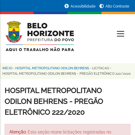
Pular
Portal
Acessibilidade
Alto Contraste
para
da
o
conteúdo
Prefeitura
O
principal
de
Belo
Horizonte
INÍCIO
-
HOSPITAL METROPOLITANO ODILON BEHRENS
-
LICITACAO
-
Trilha
HOSPITAL METROPOLITANO ODILON BEHRENS - PREGÃO ELETRÔNICO 222/2020
de
HOSPITAL METROPOLITANO
navegação
ODILON BEHRENS - PREGÃO
ELETRÔNICO 222/2020
Atenção:
Esta seção reúne licitações registradas no