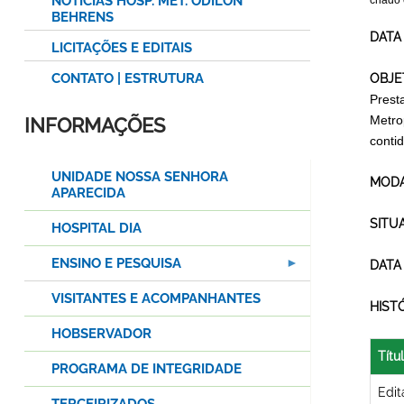
NOTÍCIAS HOSP. MET. ODILON
criado
BEHRENS
DATA
LICITAÇÕES E EDITAIS
CONTATO | ESTRUTURA
OBJE
Prest
Metro
INFORMAÇÕES
conti
UNIDADE NOSSA SENHORA
MODA
APARECIDA
SITU
HOSPITAL DIA
ENSINO E PESQUISA
DATA
VISITANTES E ACOMPANHANTES
HIST
HOBSERVADOR
Títu
PROGRAMA DE INTEGRIDADE
Edit