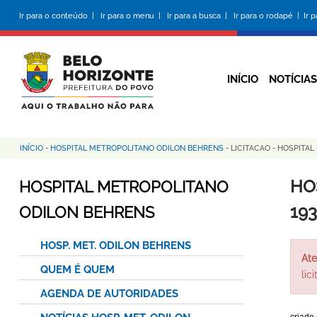
Pular
Ir para o conteúdo |
Ir para o menu |
Ir para a busca |
Ir para o rodapé |
Ir 
para
o
conteúdo
principal
INÍCIO
NOTÍCIAS
INÍCIO
-
HOSPITAL METROPOLITANO ODILON BEHRENS
-
LICITACAO
-
HOSPITAL
Trilha
de
HO
HOSPITAL METROPOLITANO
navegação
19
ODILON BEHRENS
HOSP. MET. ODILON BEHRENS
Ate
QUEM É QUEM
lic
AGENDA DE AUTORIDADES