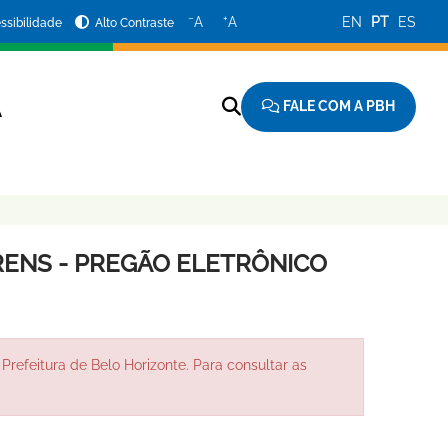
−
+
A
A
EN
PT
ES
ssibilidade
Alto Contraste
FALE COM A PBH
A
ENS - PREGÃO ELETRÔNICO
Prefeitura de Belo Horizonte. Para consultar as