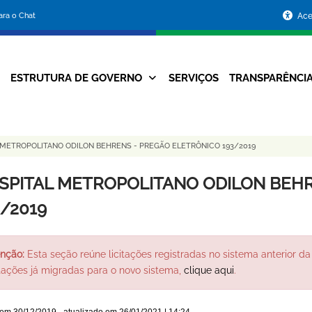
Portal
para o Chat
Ace
da
Prefeitura
ESTRUTURA DE GOVERNO
SERVIÇOS
TRANSPARÊNCI
Navegação
de
Principal
Belo
 METROPOLITANO ODILON BEHRENS - PREGÃO ELETRÔNICO 193/2019
Horizonte
SPITAL METROPOLITANO ODILON BEHR
3/2019
nção:
Esta seção reúne licitações registradas no sistema anterior da 
itações já migradas para o novo sistema,
clique aqui
.