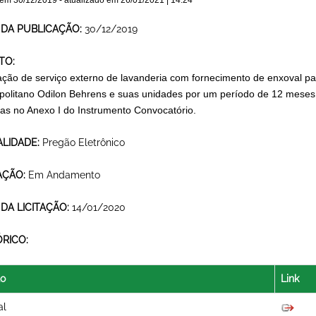
 em
30/12/2019
- atualizado em
26/01/2021 | 14:24
 DA PUBLICAÇÃO:
30/12/2019
TO:
ação de serviço externo de lavanderia com fornecimento de enxoval p
politano Odilon Behrens e suas unidades por um período de 12 meses,
das no Anexo I do Instrumento Convocatório.
LIDADE:
Pregão Eletrônico
AÇÃO:
Em Andamento
 DA LICITAÇÃO:
14/01/2020
ÓRICO:
lo
Link
al