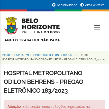
Pular
Portal
Acessibilidade
Alto Contraste
para
da
o
conteúdo
Prefeitura
O
principal
de
Belo
Horizonte
INÍCIO
-
HOSPITAL METROPOLITANO ODILON BEHRENS
-
LICITACAO
-
Trilha
HOSPITAL METROPOLITANO ODILON BEHRENS - PREGÃO ELETRÔNICO 183/2023
de
HOSPITAL METROPOLITANO
navegação
ODILON BEHRENS - PREGÃO
ELETRÔNICO 183/2023
Atenção:
Esta seção reúne licitações registradas no