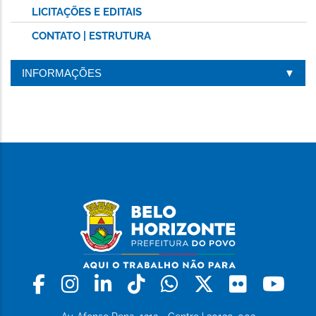
LICITAÇÕES E EDITAIS
CONTATO | ESTRUTURA
INFORMAÇÕES
Facebook
Instagram
Linkedin
Tiktok
Whatsapp
X
Flickr
Yo