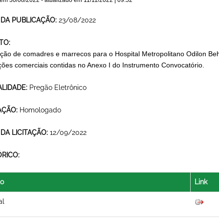
 em
30/08/2022
- atualizado em
11/11/2022 | 09:52
 DA PUBLICAÇÃO:
23/08/2022
TO:
ição de comadres e marrecos para o Hospital Metropolitano Odilon Beh
ções comerciais contidas no Anexo I do Instrumento Convocatório.
LIDADE:
Pregão Eletrônico
AÇÃO:
Homologado
 DA LICITAÇÃO:
12/09/2022
ÓRICO:
lo
Link
al