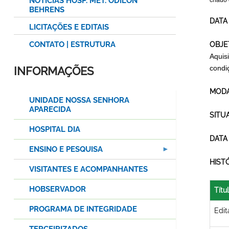
NOTÍCIAS HOSP. MET. ODILON
criado
BEHRENS
DATA
LICITAÇÕES E EDITAIS
CONTATO | ESTRUTURA
OBJE
Aquis
condi
INFORMAÇÕES
MODA
UNIDADE NOSSA SENHORA
APARECIDA
SITU
HOSPITAL DIA
DATA
ENSINO E PESQUISA
HIST
VISITANTES E ACOMPANHANTES
HOBSERVADOR
Títu
PROGRAMA DE INTEGRIDADE
Edit