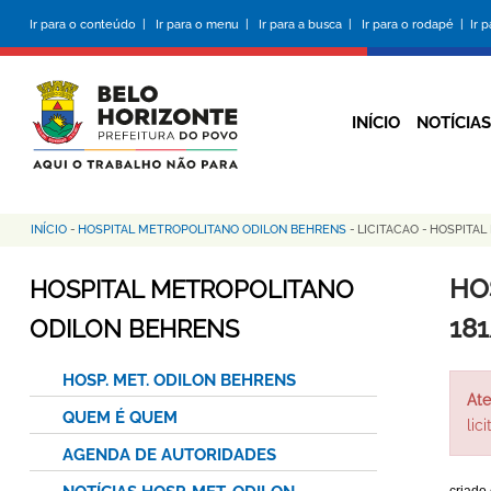
Pular
Ir para o conteúdo |
Ir para o menu |
Ir para a busca |
Ir para o rodapé |
Ir 
para
o
conteúdo
principal
INÍCIO
NOTÍCIAS
INÍCIO
-
HOSPITAL METROPOLITANO ODILON BEHRENS
-
LICITACAO
-
HOSPITAL
Trilha
de
HO
HOSPITAL METROPOLITANO
navegação
18
ODILON BEHRENS
HOSP. MET. ODILON BEHRENS
Ate
QUEM É QUEM
lic
AGENDA DE AUTORIDADES