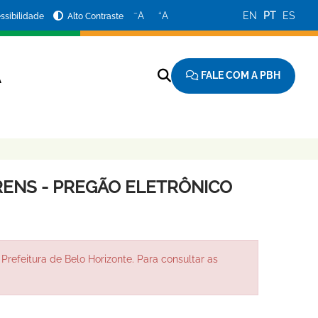
−
+
A
A
EN
PT
ES
ssibilidade
Alto Contraste
FALE COM A PBH
A
ENS - PREGÃO ELETRÔNICO
Prefeitura de Belo Horizonte. Para consultar as