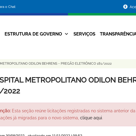
Portal
para o Chat
Ace
da
Prefeitura
ESTRUTURA DE GOVERNO
SERVIÇOS
TRANSPARÊNCI
Navegação
de
Principal
Belo
 METROPOLITANO ODILON BEHRENS - PREGÃO ELETRÔNICO 181/2022
Horizonte
SPITAL METROPOLITANO ODILON BEHR
1/2022
nção:
Esta seção reúne licitações registradas no sistema anterior da 
itações já migradas para o novo sistema,
clique aqui
.