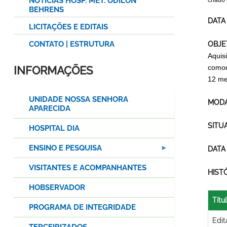
NOTÍCIAS HOSP. MET. ODILON
criado
BEHRENS
DATA
LICITAÇÕES E EDITAIS
CONTATO | ESTRUTURA
OBJE
Aquis
comod
INFORMAÇÕES
12 me
UNIDADE NOSSA SENHORA
MODA
APARECIDA
SITU
HOSPITAL DIA
ENSINO E PESQUISA
DATA
VISITANTES E ACOMPANHANTES
HIST
HOBSERVADOR
Títu
PROGRAMA DE INTEGRIDADE
Edit