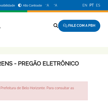
−
+
A
A
EN
PT
ES
ssibilidade
Alto Contraste
FALE COM A PBH
A
ENS - PREGÃO ELETRÔNICO
Prefeitura de Belo Horizonte. Para consultar as