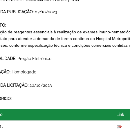
 em
16/10/2023
- atualizado em
28/11/2023 | 15:03
 DA PUBLICAÇÃO:
07/10/2023
TO:
ição de reagentes essenciais à realização de exames imuno-hematol
ato para atender a demanda de forma contínua do Hospital Metropoli
ses, conforme especificação técnica e condições comerciais contidas 
LIDADE:
Pregão Eletrônico
AÇÃO:
Homologado
 DA LICITAÇÃO:
26/10/2023
ÓRICO:
lo
Link
al