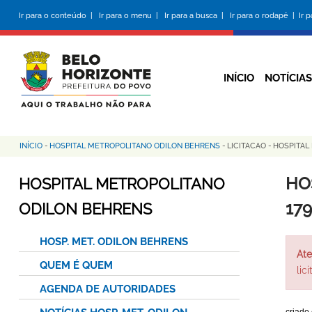
Pular
Ir para o conteúdo |
Ir para o menu |
Ir para a busca |
Ir para o rodapé |
Ir 
para
o
conteúdo
principal
INÍCIO
NOTÍCIAS
INÍCIO
-
HOSPITAL METROPOLITANO ODILON BEHRENS
-
LICITACAO
-
HOSPITAL
Trilha
de
HO
HOSPITAL METROPOLITANO
navegação
17
ODILON BEHRENS
HOSP. MET. ODILON BEHRENS
Ate
QUEM É QUEM
lic
AGENDA DE AUTORIDADES