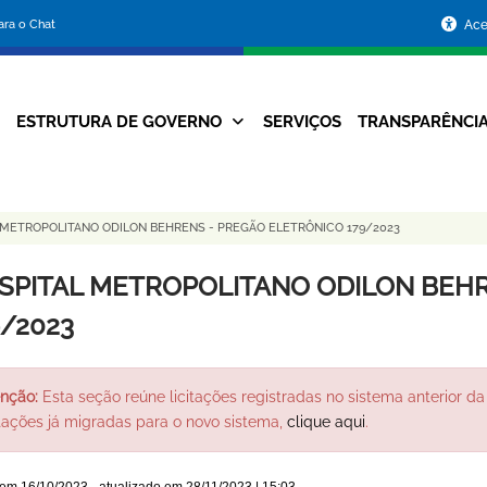
Portal
para o Chat
Ace
da
Prefeitura
ESTRUTURA DE GOVERNO
SERVIÇOS
TRANSPARÊNCI
Navegação
de
Principal
Belo
 METROPOLITANO ODILON BEHRENS - PREGÃO ELETRÔNICO 179/2023
Horizonte
SPITAL METROPOLITANO ODILON BEHR
9/2023
nção:
Esta seção reúne licitações registradas no sistema anterior da 
itações já migradas para o novo sistema,
clique aqui
.