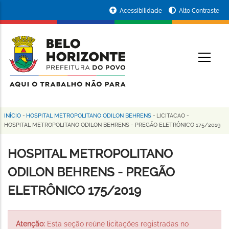
Pular
Portal
Acessibilidade
Alto Contraste
para
da
o
conteúdo
Prefeitura
O
principal
de
Belo
Horizonte
INÍCIO
-
HOSPITAL METROPOLITANO ODILON BEHRENS
-
LICITACAO
-
Trilha
HOSPITAL METROPOLITANO ODILON BEHRENS - PREGÃO ELETRÔNICO 175/2019
de
HOSPITAL METROPOLITANO
navegação
ODILON BEHRENS - PREGÃO
ELETRÔNICO 175/2019
Atenção:
Esta seção reúne licitações registradas no