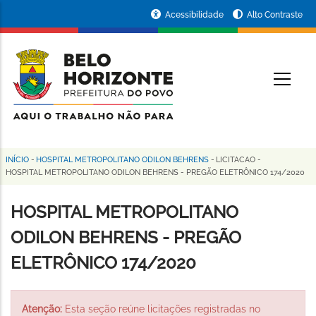
Pular
Portal
Acessibilidade
Alto Contraste
para
da
o
conteúdo
Prefeitura
O
principal
de
Belo
Horizonte
INÍCIO
-
HOSPITAL METROPOLITANO ODILON BEHRENS
-
LICITACAO
-
Trilha
HOSPITAL METROPOLITANO ODILON BEHRENS - PREGÃO ELETRÔNICO 174/2020
de
HOSPITAL METROPOLITANO
navegação
ODILON BEHRENS - PREGÃO
ELETRÔNICO 174/2020
Atenção:
Esta seção reúne licitações registradas no