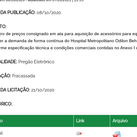
 em
08/10/2020
- atualizado em
07/01/2021 | 13:55
 DA PUBLICAÇÃO:
08/10/2020
TO:
tro de preços consignado em ata para aquisição de acessórios para 
er a demanda de forma contínua do Hospital Metropolitano Odilon Be
rme especificação técnica e condições comerciais contidas no Anexo I
LIDADE:
Pregão Eletrônico
AÇÃO:
Fracassada
 DA LICITAÇÃO:
21/10/2020
ÓRICO:
lo
Link
Arquivo
al