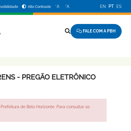
−
+
A
A
EN
PT
ES
ssibilidade
Alto Contraste
FALE COM A PBH
A
ENS - PREGÃO ELETRÔNICO
Prefeitura de Belo Horizonte. Para consultar as