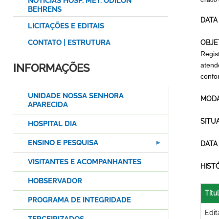
NOTÍCIAS HOSP. MET. ODILON
criado
BEHRENS
DATA
LICITAÇÕES E EDITAIS
CONTATO | ESTRUTURA
OBJE
Regis
atend
INFORMAÇÕES
confo
UNIDADE NOSSA SENHORA
MODA
APARECIDA
SITU
HOSPITAL DIA
ENSINO E PESQUISA
DATA
VISITANTES E ACOMPANHANTES
HIST
HOBSERVADOR
Títu
PROGRAMA DE INTEGRIDADE
Edit