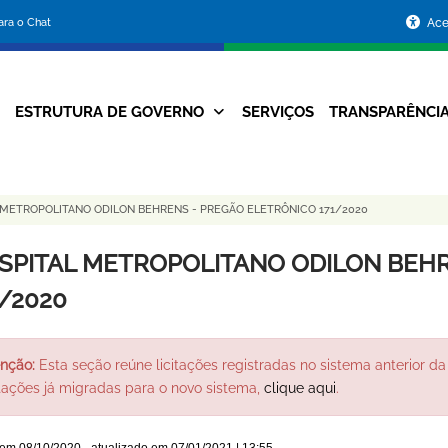
Portal
para o Chat
Ace
da
Prefeitura
ESTRUTURA DE GOVERNO
SERVIÇOS
TRANSPARÊNCI
Navegação
de
Principal
Belo
 METROPOLITANO ODILON BEHRENS - PREGÃO ELETRÔNICO 171/2020
Horizonte
SPITAL METROPOLITANO ODILON BEHR
1/2020
nção:
Esta seção reúne licitações registradas no sistema anterior da 
itações já migradas para o novo sistema,
clique aqui
.