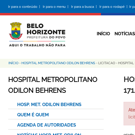
Pular
Ir para o conteúdo |
Ir para o menu |
Ir para a busca |
Ir para o rodapé |
Ir 
para
o
conteúdo
principal
INÍCIO
NOTÍCIAS
INÍCIO
-
HOSPITAL METROPOLITANO ODILON BEHRENS
-
LICITACAO
-
HOSPITAL
Trilha
de
HO
HOSPITAL METROPOLITANO
navegação
17
ODILON BEHRENS
HOSP. MET. ODILON BEHRENS
Ate
QUEM É QUEM
lic
AGENDA DE AUTORIDADES