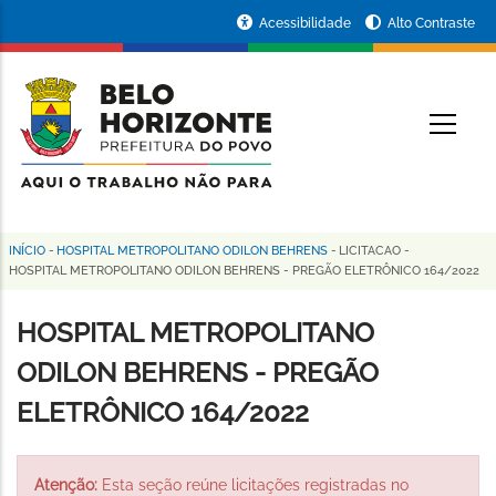
Pular
Portal
Acessibilidade
Alto Contraste
para
da
o
conteúdo
Prefeitura
O
principal
de
Belo
Horizonte
INÍCIO
-
HOSPITAL METROPOLITANO ODILON BEHRENS
-
LICITACAO
-
Trilha
HOSPITAL METROPOLITANO ODILON BEHRENS - PREGÃO ELETRÔNICO 164/2022
de
HOSPITAL METROPOLITANO
navegação
ODILON BEHRENS - PREGÃO
ELETRÔNICO 164/2022
Atenção:
Esta seção reúne licitações registradas no