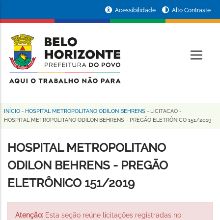
Pular
Portal
Acessibilidade
Alto Contraste
para
da
o
conteúdo
Prefeitura
O
principal
de
Belo
Horizonte
INÍCIO
-
HOSPITAL METROPOLITANO ODILON BEHRENS
-
LICITACAO
-
Trilha
HOSPITAL METROPOLITANO ODILON BEHRENS - PREGÃO ELETRÔNICO 151/2019
de
HOSPITAL METROPOLITANO
navegação
ODILON BEHRENS - PREGÃO
ELETRÔNICO 151/2019
Atenção:
Esta seção reúne licitações registradas no