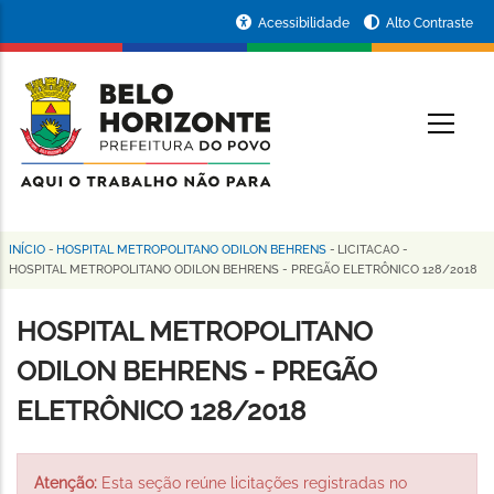
Pular
Portal
Acessibilidade
Alto Contraste
para
da
o
conteúdo
Prefeitura
O
principal
de
Belo
Horizonte
INÍCIO
-
HOSPITAL METROPOLITANO ODILON BEHRENS
-
LICITACAO
-
Trilha
HOSPITAL METROPOLITANO ODILON BEHRENS - PREGÃO ELETRÔNICO 128/2018
de
HOSPITAL METROPOLITANO
navegação
ODILON BEHRENS - PREGÃO
ELETRÔNICO 128/2018
Atenção:
Esta seção reúne licitações registradas no