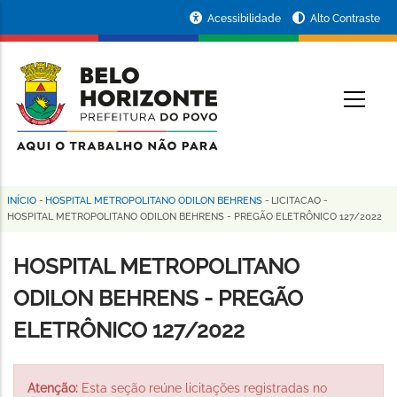
Pular
Portal
Acessibilidade
Alto Contraste
para
da
o
conteúdo
Prefeitura
O
principal
de
Belo
Horizonte
INÍCIO
-
HOSPITAL METROPOLITANO ODILON BEHRENS
-
LICITACAO
-
Trilha
HOSPITAL METROPOLITANO ODILON BEHRENS - PREGÃO ELETRÔNICO 127/2022
de
HOSPITAL METROPOLITANO
navegação
ODILON BEHRENS - PREGÃO
ELETRÔNICO 127/2022
Atenção:
Esta seção reúne licitações registradas no