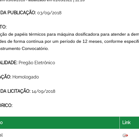
 em
03/09/2018
- atualizado em
01/03/2022 | 12:28
 DA PUBLICAÇÃO:
03/09/2018
TO:
ição de papéis térmicos para máquina dosificadora para atender a de
des de forma contínua por um período de 12 meses, conforme especifi
Instrumento Convocatório.
LIDADE:
Pregão Eletrônico
AÇÃO:
Homologado
 DA LICITAÇÃO:
14/09/2018
ÓRICO:
lo
Link
al