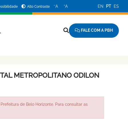
−
+
A
A
EN
PT
ES
ssibilidade
Alto Contraste
FALE COM A PBH
A
ITAL METROPOLITANO ODILON
Prefeitura de Belo Horizonte. Para consultar as