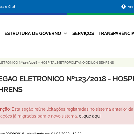
Portal
para o Chat
Ace
da
Prefeitura
ESTRUTURA DE GOVERNO
SERVIÇOS
TRANSPARÊNCI
Navegação
de
Principal
Belo
LETRONICO Nº123/2018 - HOSPITAL METROPOLITANO ODILON BEHRENS
Horizonte
EGAO ELETRONICO Nº123/2018 - HOSP
HRENS
nção:
Esta seção reúne licitações registradas no sistema anterior da 
itações já migradas para o novo sistema,
clique aqui
.