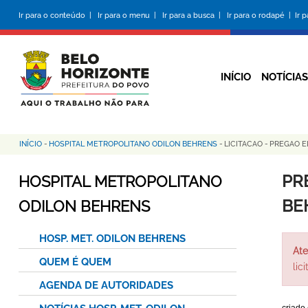
Pular
Ir para o conteúdo |
Ir para o menu |
Ir para a busca |
Ir para o rodapé |
Ir 
para
o
conteúdo
principal
INÍCIO
NOTÍCIAS
INÍCIO
-
HOSPITAL METROPOLITANO ODILON BEHRENS
-
LICITACAO
-
PREGAO E
Trilha
de
PR
HOSPITAL METROPOLITANO
navegação
BE
ODILON BEHRENS
HOSP. MET. ODILON BEHRENS
Ate
QUEM É QUEM
lic
AGENDA DE AUTORIDADES