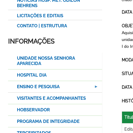
NOTÍCIAS HOSP. MET. ODILON
criado
BEHRENS
DATA
LICITAÇÕES E EDITAIS
CONTATO | ESTRUTURA
OBJE
Aquis
unida
INFORMAÇÕES
I do 
UNIDADE NOSSA SENHORA
MODA
APARECIDA
SITU
HOSPITAL DIA
ENSINO E PESQUISA
DATA
VISITANTES E ACOMPANHANTES
HIST
HOBSERVADOR
Títu
PROGRAMA DE INTEGRIDADE
Edit