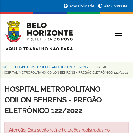
Pular
Portal
Acessibilidade
Alto Contraste
para
da
o
conteúdo
Prefeitura
O
principal
de
Belo
Horizonte
INÍCIO
-
HOSPITAL METROPOLITANO ODILON BEHRENS
-
LICITACAO
-
Trilha
HOSPITAL METROPOLITANO ODILON BEHRENS - PREGÃO ELETRÔNICO 122/2022
de
HOSPITAL METROPOLITANO
navegação
ODILON BEHRENS - PREGÃO
ELETRÔNICO 122/2022
Atenção:
Esta seção reúne licitações registradas no