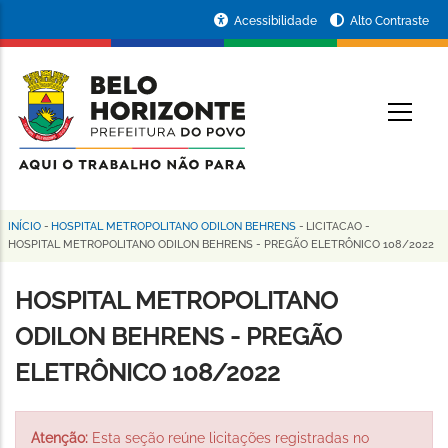
Pular
Portal
Acessibilidade
Alto Contraste
para
da
o
conteúdo
Prefeitura
O
principal
de
Belo
Horizonte
INÍCIO
-
HOSPITAL METROPOLITANO ODILON BEHRENS
-
LICITACAO
-
Trilha
HOSPITAL METROPOLITANO ODILON BEHRENS - PREGÃO ELETRÔNICO 108/2022
de
HOSPITAL METROPOLITANO
navegação
ODILON BEHRENS - PREGÃO
ELETRÔNICO 108/2022
Atenção:
Esta seção reúne licitações registradas no