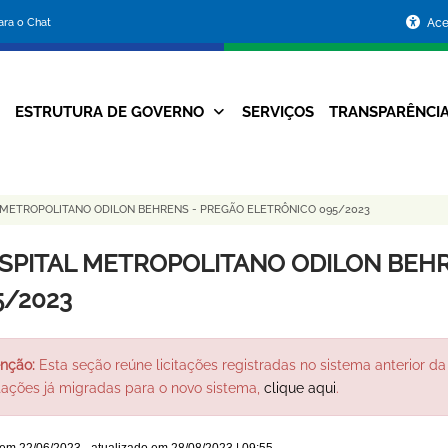
Portal
para o Chat
Ace
da
Prefeitura
ESTRUTURA DE GOVERNO
SERVIÇOS
TRANSPARÊNCI
Navegação
de
Principal
Belo
 METROPOLITANO ODILON BEHRENS - PREGÃO ELETRÔNICO 095/2023
Horizonte
SPITAL METROPOLITANO ODILON BEHR
5/2023
nção:
Esta seção reúne licitações registradas no sistema anterior da 
itações já migradas para o novo sistema,
clique aqui
.