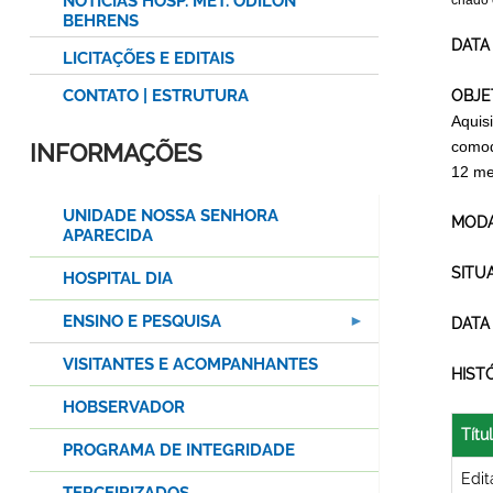
NOTÍCIAS HOSP. MET. ODILON
criado
BEHRENS
DATA
LICITAÇÕES E EDITAIS
CONTATO | ESTRUTURA
OBJE
Aquis
comod
INFORMAÇÕES
12 me
UNIDADE NOSSA SENHORA
MODA
APARECIDA
SITU
HOSPITAL DIA
ENSINO E PESQUISA
DATA
VISITANTES E ACOMPANHANTES
HIST
HOBSERVADOR
Títu
PROGRAMA DE INTEGRIDADE
Edit