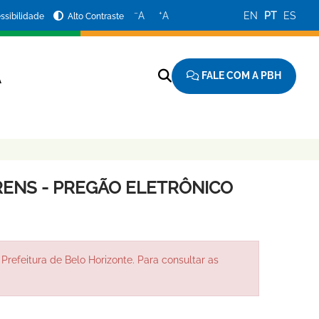
−
+
A
A
EN
PT
ES
ssibilidade
Alto Contraste
FALE COM A PBH
A
ENS - PREGÃO ELETRÔNICO
Prefeitura de Belo Horizonte. Para consultar as