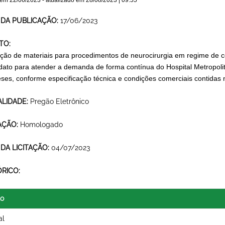
 em
22/06/2023
- atualizado em
28/08/2023 | 09:55
 DA PUBLICAÇÃO:
17/06/2023
TO:
ição de materiais para procedimentos de neurocirurgia em regime de 
ato para atender a demanda de forma contínua do Hospital Metropoli
ses, conforme especificação técnica e condições comerciais contidas 
LIDADE:
Pregão Eletrônico
AÇÃO:
Homologado
 DA LICITAÇÃO:
04/07/2023
ÓRICO:
lo
al