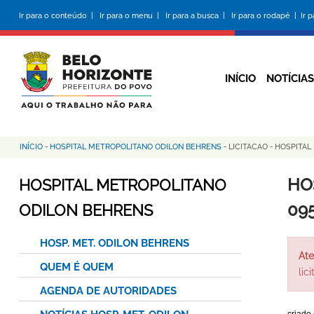
Pular
Ir para o conteúdo |
Ir para o menu |
Ir para a busca |
Ir para o rodapé |
Ir 
para
o
conteúdo
principal
INÍCIO
NOTÍCIAS
INÍCIO
-
HOSPITAL METROPOLITANO ODILON BEHRENS
-
LICITACAO
-
HOSPITAL
Trilha
de
HO
HOSPITAL METROPOLITANO
navegação
09
ODILON BEHRENS
HOSP. MET. ODILON BEHRENS
Ate
QUEM É QUEM
lic
AGENDA DE AUTORIDADES