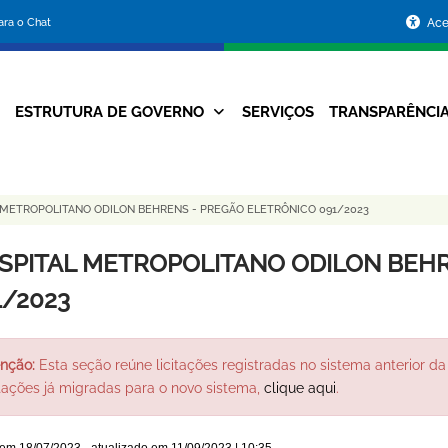
Portal
para o Chat
Ace
da
Prefeitura
ESTRUTURA DE GOVERNO
SERVIÇOS
TRANSPARÊNCI
Navegação
de
Principal
Belo
 METROPOLITANO ODILON BEHRENS - PREGÃO ELETRÔNICO 091/2023
Horizonte
SPITAL METROPOLITANO ODILON BEHR
1/2023
nção:
Esta seção reúne licitações registradas no sistema anterior da 
itações já migradas para o novo sistema,
clique aqui
.