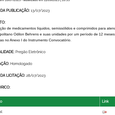
 em
18/07/2023
- atualizado em
11/09/2023 | 10:35
 DA PUBLICAÇÃO:
13/07/2023
TO:
ição de medicamentos líquidos, semissólidos e comprimidos para aten
politano Odilon Behrens e suas unidades por um período de 12 meses,
das no Anexo I do Instrumento Convocatório.
LIDADE:
Pregão Eletrônico
AÇÃO:
Homologado
 DA LICITAÇÃO:
28/07/2023
ÓRICO:
lo
Link
al