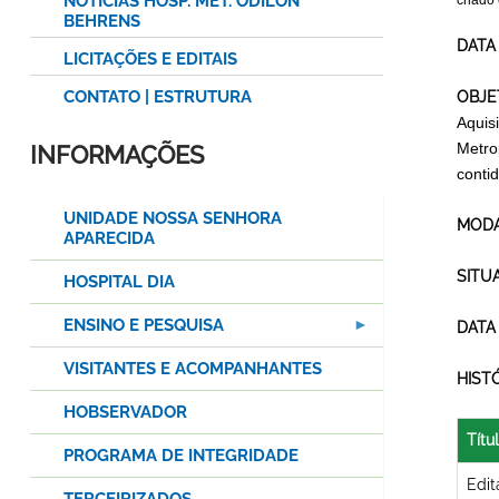
NOTÍCIAS HOSP. MET. ODILON
criado
BEHRENS
DATA
LICITAÇÕES E EDITAIS
CONTATO | ESTRUTURA
OBJE
Aquis
Metro
INFORMAÇÕES
conti
UNIDADE NOSSA SENHORA
MODA
APARECIDA
SITU
HOSPITAL DIA
ENSINO E PESQUISA
DATA
VISITANTES E ACOMPANHANTES
HIST
HOBSERVADOR
Títu
PROGRAMA DE INTEGRIDADE
Edit