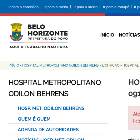
Pular
Ir para o conteúdo |
Ir para o menu |
Ir para a busca |
Ir para o rodapé |
Ir 
para
o
conteúdo
principal
INÍCIO
NOTÍCIAS
INÍCIO
-
HOSPITAL METROPOLITANO ODILON BEHRENS
-
LICITACAO
-
HOSPITAL
Trilha
de
HO
HOSPITAL METROPOLITANO
navegação
09
ODILON BEHRENS
HOSP. MET. ODILON BEHRENS
Ate
QUEM É QUEM
lic
AGENDA DE AUTORIDADES