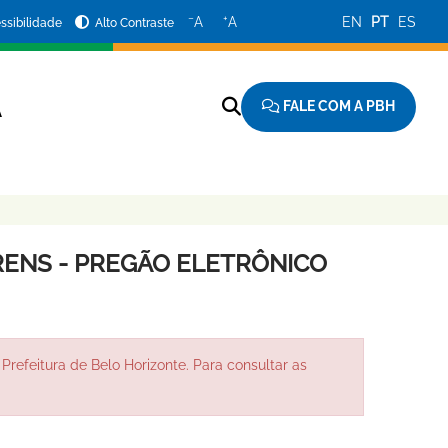
−
+
A
A
EN
PT
ES
ssibilidade
Alto Contraste
FALE COM A PBH
A
ENS - PREGÃO ELETRÔNICO
Prefeitura de Belo Horizonte. Para consultar as