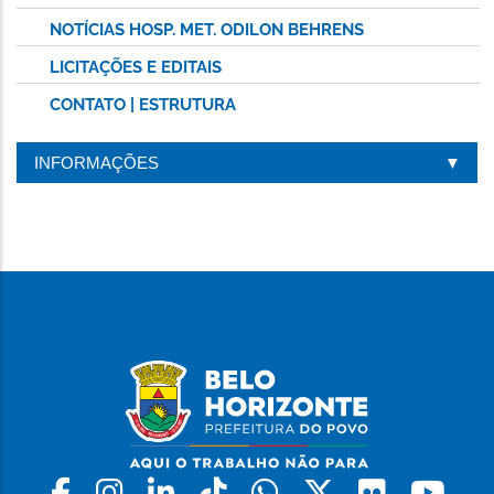
NOTÍCIAS HOSP. MET. ODILON BEHRENS
LICITAÇÕES E EDITAIS
CONTATO | ESTRUTURA
INFORMAÇÕES
Facebook
Instagram
Linkedin
Tiktok
Whatsapp
X
Flickr
Yo