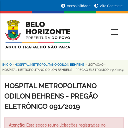
Pular
Portal
Acessibilidade
Alto Contraste
para
da
o
conteúdo
Prefeitura
O
principal
de
Belo
Horizonte
INÍCIO
-
HOSPITAL METROPOLITANO ODILON BEHRENS
-
LICITACAO
-
Trilha
HOSPITAL METROPOLITANO ODILON BEHRENS - PREGÃO ELETRÔNICO 091/2019
de
HOSPITAL METROPOLITANO
navegação
ODILON BEHRENS - PREGÃO
ELETRÔNICO 091/2019
Atenção:
Esta seção reúne licitações registradas no