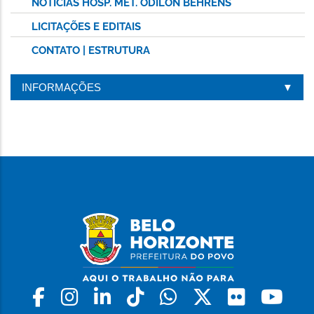
NOTÍCIAS HOSP. MET. ODILON BEHRENS
LICITAÇÕES E EDITAIS
CONTATO | ESTRUTURA
INFORMAÇÕES
Facebook
Instagram
Linkedin
Tiktok
Whatsapp
X
Flickr
Yo