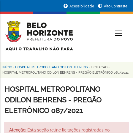
Pular
Portal
Acessibilidade
Alto Contraste
para
da
o
conteúdo
Prefeitura
O
principal
de
Belo
Horizonte
INÍCIO
-
HOSPITAL METROPOLITANO ODILON BEHRENS
-
LICITACAO
-
Trilha
HOSPITAL METROPOLITANO ODILON BEHRENS - PREGÃO ELETRÔNICO 087/2021
de
HOSPITAL METROPOLITANO
navegação
ODILON BEHRENS - PREGÃO
ELETRÔNICO 087/2021
Atenção:
Esta seção reúne licitações registradas no