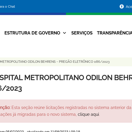
Portal
para o Chat
Ace
da
Prefeitura
ESTRUTURA DE GOVERNO
SERVIÇOS
TRANSPARÊNCI
Navegação
de
Principal
Belo
 METROPOLITANO ODILON BEHRENS - PREGÃO ELETRÔNICO 086/2023
Horizonte
SPITAL METROPOLITANO ODILON BEHR
6/2023
nção:
Esta seção reúne licitações registradas no sistema anterior da 
itações já migradas para o novo sistema,
clique aqui
.