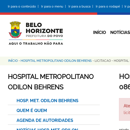
Pular
Ir para o conteúdo |
Ir para o menu |
Ir para a busca |
Ir para o rodapé |
Ir 
para
o
conteúdo
principal
INÍCIO
NOTÍCIAS
INÍCIO
-
HOSPITAL METROPOLITANO ODILON BEHRENS
-
LICITACAO
-
HOSPITAL
Trilha
de
HO
HOSPITAL METROPOLITANO
navegação
08
ODILON BEHRENS
HOSP. MET. ODILON BEHRENS
Ate
QUEM É QUEM
lic
AGENDA DE AUTORIDADES