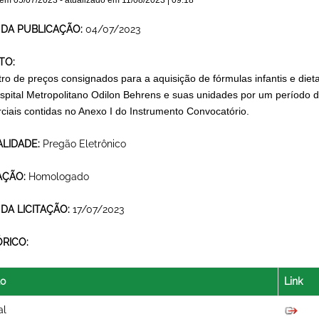
 em
05/07/2023
- atualizado em
11/08/2023 | 09:18
 DA PUBLICAÇÃO:
04/07/2023
TO:
tro de preços consignados para a aquisição de fórmulas infantis e die
spital Metropolitano Odilon Behrens e suas unidades por um período 
ciais contidas no Anexo I do Instrumento Convocatório.
LIDADE:
Pregão Eletrônico
AÇÃO:
Homologado
 DA LICITAÇÃO:
17/07/2023
ÓRICO:
lo
Link
al