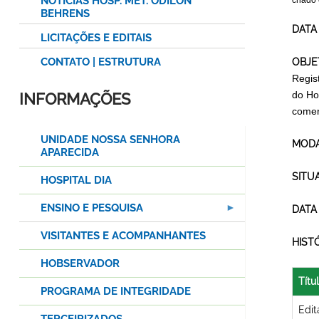
NOTÍCIAS HOSP. MET. ODILON
criado
BEHRENS
DATA
LICITAÇÕES E EDITAIS
CONTATO | ESTRUTURA
OBJE
Regis
do Ho
INFORMAÇÕES
comer
UNIDADE NOSSA SENHORA
MODA
APARECIDA
SITU
HOSPITAL DIA
ENSINO E PESQUISA
DATA
VISITANTES E ACOMPANHANTES
HIST
HOBSERVADOR
Títu
PROGRAMA DE INTEGRIDADE
Edit