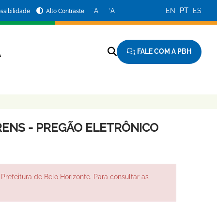
−
+
A
A
EN
PT
ES
ssibilidade
Alto Contraste
FALE COM A PBH
A
ENS - PREGÃO ELETRÔNICO
Prefeitura de Belo Horizonte. Para consultar as