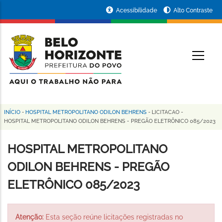
Pular
Portal
Acessibilidade
Alto Contraste
para
da
o
conteúdo
Prefeitura
O
principal
de
Belo
Horizonte
INÍCIO
-
HOSPITAL METROPOLITANO ODILON BEHRENS
-
LICITACAO
-
Trilha
HOSPITAL METROPOLITANO ODILON BEHRENS - PREGÃO ELETRÔNICO 085/2023
de
HOSPITAL METROPOLITANO
navegação
ODILON BEHRENS - PREGÃO
ELETRÔNICO 085/2023
Atenção:
Esta seção reúne licitações registradas no