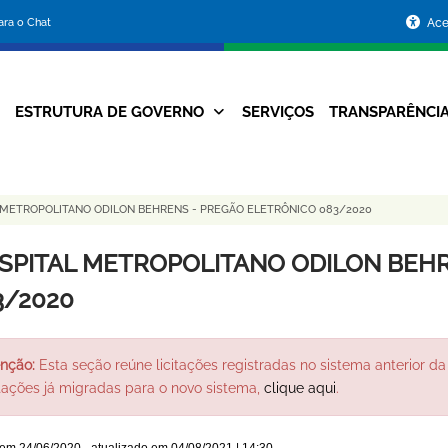
Portal
para o Chat
Ace
da
Prefeitura
ESTRUTURA DE GOVERNO
SERVIÇOS
TRANSPARÊNCI
Navegação
de
Principal
Belo
 METROPOLITANO ODILON BEHRENS - PREGÃO ELETRÔNICO 083/2020
Horizonte
SPITAL METROPOLITANO ODILON BEHR
3/2020
nção:
Esta seção reúne licitações registradas no sistema anterior da 
itações já migradas para o novo sistema,
clique aqui
.