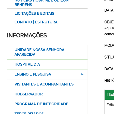
NOTÍCIAS HOSP. MET. ODILON
criado
BEHRENS
DATA
LICITAÇÕES E EDITAIS
CONTATO | ESTRUTURA
OBJE
Aquis
comer
INFORMAÇÕES
MODA
UNIDADE NOSSA SENHORA
APARECIDA
SITU
HOSPITAL DIA
DATA
ENSINO E PESQUISA
HIST
VISITANTES E ACOMPANHANTES
HOBSERVADOR
Títu
PROGRAMA DE INTEGRIDADE
Edit