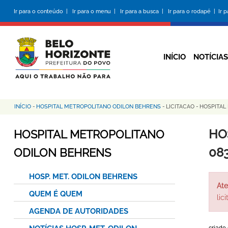
Pular
Ir para o conteúdo |
Ir para o menu |
Ir para a busca |
Ir para o rodapé |
Ir 
para
o
conteúdo
principal
INÍCIO
NOTÍCIAS
INÍCIO
-
HOSPITAL METROPOLITANO ODILON BEHRENS
-
LICITACAO
-
HOSPITAL
Trilha
de
HO
HOSPITAL METROPOLITANO
navegação
08
ODILON BEHRENS
HOSP. MET. ODILON BEHRENS
Ate
QUEM É QUEM
lic
AGENDA DE AUTORIDADES