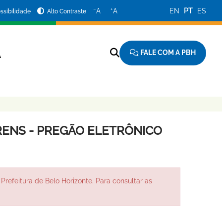
−
+
A
A
EN
PT
ES
ssibilidade
Alto Contraste
FALE COM A PBH
A
ENS - PREGÃO ELETRÔNICO
Prefeitura de Belo Horizonte. Para consultar as