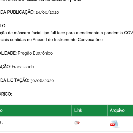
 em
24/06/2020
- atualizado em
04/08/2021 | 14:30
 DA PUBLICAÇÃO:
24/06/2020
TO:
ição de máscara facial tipo full face para atendimento a pandemia COV
ciais contidas no Anexo I do Instrumento Convocatório.
LIDADE:
Pregão Eletrônico
AÇÃO:
Fracassada
 DA LICITAÇÃO:
30/06/2020
ÓRICO:
lo
Link
Arquivo
al