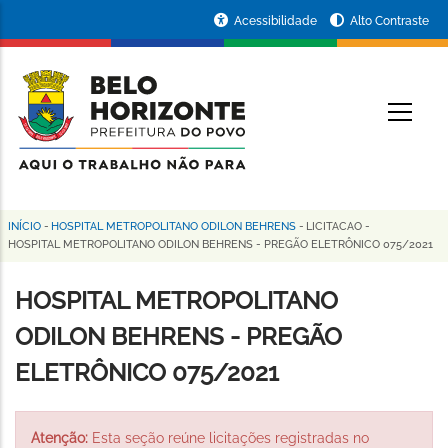
Pular
Portal
Acessibilidade
Alto Contraste
para
da
o
conteúdo
Prefeitura
O
principal
de
Belo
Horizonte
INÍCIO
-
HOSPITAL METROPOLITANO ODILON BEHRENS
-
LICITACAO
-
Trilha
HOSPITAL METROPOLITANO ODILON BEHRENS - PREGÃO ELETRÔNICO 075/2021
de
HOSPITAL METROPOLITANO
navegação
ODILON BEHRENS - PREGÃO
ELETRÔNICO 075/2021
Atenção:
Esta seção reúne licitações registradas no