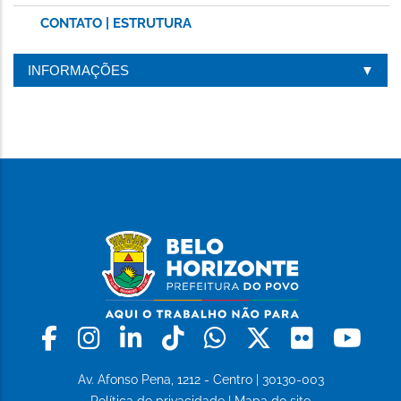
CONTATO | ESTRUTURA
INFORMAÇÕES
Facebook
Instagram
Linkedin
Tiktok
Whatsapp
X
Flickr
Yo
Av. Afonso Pena, 1212 - Centro | 30130-003
Política de privacidade
|
Mapa do site