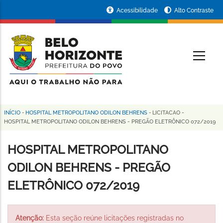
Pular
Portal
Acessibilidade
Alto Contraste
para
da
o
conteúdo
Prefeitura
O
principal
de
Belo
Horizonte
INÍCIO
-
HOSPITAL METROPOLITANO ODILON BEHRENS
-
LICITACAO
-
Trilha
HOSPITAL METROPOLITANO ODILON BEHRENS - PREGÃO ELETRÔNICO 072/2019
de
HOSPITAL METROPOLITANO
navegação
ODILON BEHRENS - PREGÃO
ELETRÔNICO 072/2019
Atenção:
Esta seção reúne licitações registradas no