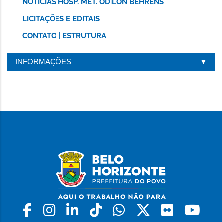
NOTÍCIAS HOSP. MET. ODILON BEHRENS
LICITAÇÕES E EDITAIS
CONTATO | ESTRUTURA
INFORMAÇÕES
Facebook
Instagram
Linkedin
Tiktok
Whatsapp
X
Flickr
Yo