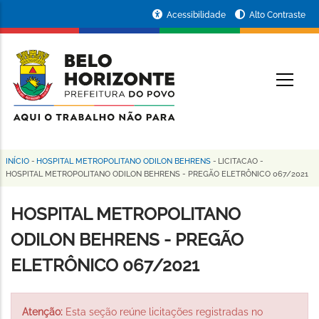
Pular
Portal
Acessibilidade
Alto Contraste
para
da
o
conteúdo
Prefeitura
O
principal
de
Belo
Horizonte
INÍCIO
-
HOSPITAL METROPOLITANO ODILON BEHRENS
-
LICITACAO
-
Trilha
HOSPITAL METROPOLITANO ODILON BEHRENS - PREGÃO ELETRÔNICO 067/2021
de
HOSPITAL METROPOLITANO
navegação
ODILON BEHRENS - PREGÃO
ELETRÔNICO 067/2021
Atenção:
Esta seção reúne licitações registradas no