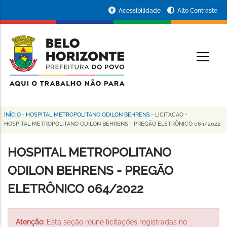
Pular
Portal
Acessibilidade
Alto Contraste
para
da
o
conteúdo
Prefeitura
O
principal
de
Belo
Horizonte
INÍCIO
-
HOSPITAL METROPOLITANO ODILON BEHRENS
-
LICITACAO
-
Trilha
HOSPITAL METROPOLITANO ODILON BEHRENS - PREGÃO ELETRÔNICO 064/2022
de
HOSPITAL METROPOLITANO
navegação
ODILON BEHRENS - PREGÃO
ELETRÔNICO 064/2022
Atenção:
Esta seção reúne licitações registradas no