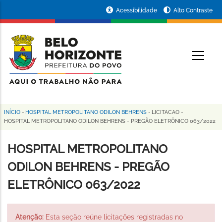
Pular
Portal
Acessibilidade
Alto Contraste
para
da
o
conteúdo
Prefeitura
O
principal
de
Belo
Horizonte
INÍCIO
-
HOSPITAL METROPOLITANO ODILON BEHRENS
-
LICITACAO
-
Trilha
HOSPITAL METROPOLITANO ODILON BEHRENS - PREGÃO ELETRÔNICO 063/2022
de
HOSPITAL METROPOLITANO
navegação
ODILON BEHRENS - PREGÃO
ELETRÔNICO 063/2022
Atenção:
Esta seção reúne licitações registradas no