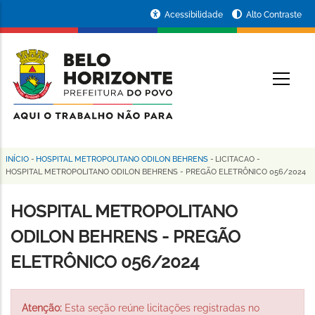
Pular
Portal
Acessibilidade
Alto Contraste
para
da
o
conteúdo
Prefeitura
O
principal
de
Belo
Horizonte
INÍCIO
-
HOSPITAL METROPOLITANO ODILON BEHRENS
-
LICITACAO
-
Trilha
HOSPITAL METROPOLITANO ODILON BEHRENS - PREGÃO ELETRÔNICO 056/2024
de
HOSPITAL METROPOLITANO
navegação
ODILON BEHRENS - PREGÃO
ELETRÔNICO 056/2024
Atenção:
Esta seção reúne licitações registradas no