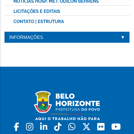
NOTÍCIAS HOSP. MET. ODILON BEHRENS
LICITAÇÕES E EDITAIS
CONTATO | ESTRUTURA
INFORMAÇÕES
Facebook
Instagram
Linkedin
Tiktok
Whatsapp
X
Flickr
Yo