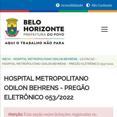
Pular
Portal
Acessibilidade
Alto Contraste
para
da
o
conteúdo
Prefeitura
O
principal
de
Belo
Horizonte
INÍCIO
-
HOSPITAL METROPOLITANO ODILON BEHRENS
-
LICITACAO
-
Trilha
HOSPITAL METROPOLITANO ODILON BEHRENS - PREGÃO ELETRÔNICO 053/2022
de
HOSPITAL METROPOLITANO
navegação
ODILON BEHRENS - PREGÃO
ELETRÔNICO 053/2022
Atenção:
Esta seção reúne licitações registradas no