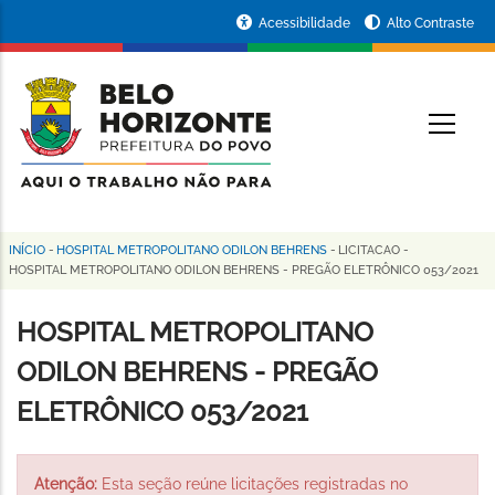
Pular
Portal
Acessibilidade
Alto Contraste
para
da
o
conteúdo
Prefeitura
O
principal
de
Belo
Horizonte
INÍCIO
-
HOSPITAL METROPOLITANO ODILON BEHRENS
-
LICITACAO
-
Trilha
HOSPITAL METROPOLITANO ODILON BEHRENS - PREGÃO ELETRÔNICO 053/2021
de
HOSPITAL METROPOLITANO
navegação
ODILON BEHRENS - PREGÃO
ELETRÔNICO 053/2021
Atenção:
Esta seção reúne licitações registradas no