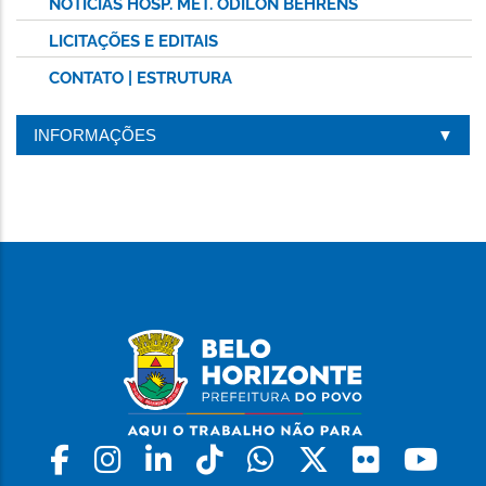
NOTÍCIAS HOSP. MET. ODILON BEHRENS
LICITAÇÕES E EDITAIS
CONTATO | ESTRUTURA
INFORMAÇÕES
Facebook
Instagram
Linkedin
Tiktok
Whatsapp
X
Flickr
Yo