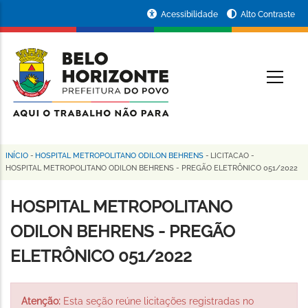
Pular
Portal
Acessibilidade
Alto Contraste
para
da
o
conteúdo
Prefeitura
O
principal
de
Belo
Horizonte
INÍCIO
-
HOSPITAL METROPOLITANO ODILON BEHRENS
-
LICITACAO
-
Trilha
HOSPITAL METROPOLITANO ODILON BEHRENS - PREGÃO ELETRÔNICO 051/2022
de
HOSPITAL METROPOLITANO
navegação
ODILON BEHRENS - PREGÃO
ELETRÔNICO 051/2022
Atenção:
Esta seção reúne licitações registradas no