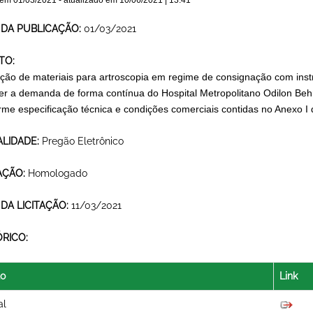
 em
01/03/2021
- atualizado em
10/06/2021 | 13:41
 DA PUBLICAÇÃO:
01/03/2021
TO:
ição de materiais para artroscopia em regime de consignação com in
er a demanda de forma contínua do Hospital Metropolitano Odilon Be
rme especificação técnica e condições comerciais contidas no Anexo I
LIDADE:
Pregão Eletrônico
AÇÃO:
Homologado
 DA LICITAÇÃO:
11/03/2021
ÓRICO:
lo
Link
al