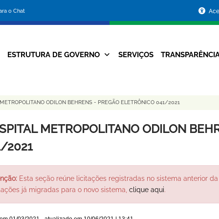
Portal
para o Chat
Ace
da
Prefeitura
ESTRUTURA DE GOVERNO
SERVIÇOS
TRANSPARÊNCI
Navegação
de
Principal
Belo
 METROPOLITANO ODILON BEHRENS - PREGÃO ELETRÔNICO 041/2021
Horizonte
SPITAL METROPOLITANO ODILON BEHR
1/2021
nção:
Esta seção reúne licitações registradas no sistema anterior da 
itações já migradas para o novo sistema,
clique aqui
.