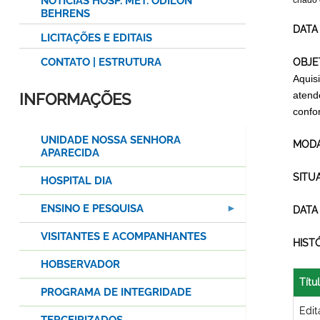
NOTÍCIAS HOSP. MET. ODILON
criado
BEHRENS
DATA
LICITAÇÕES E EDITAIS
CONTATO | ESTRUTURA
OBJE
Aquis
atend
INFORMAÇÕES
confo
UNIDADE NOSSA SENHORA
MODA
APARECIDA
SITU
HOSPITAL DIA
ENSINO E PESQUISA
DATA
VISITANTES E ACOMPANHANTES
HIST
HOBSERVADOR
Títu
PROGRAMA DE INTEGRIDADE
Edit