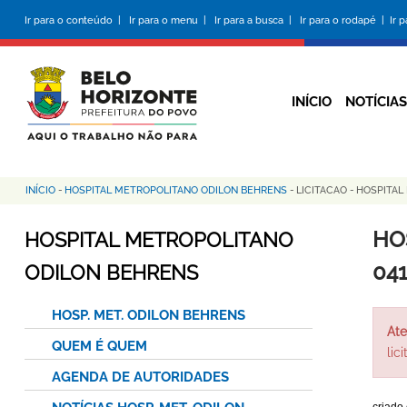
Pular
Ir para o conteúdo |
Ir para o menu |
Ir para a busca |
Ir para o rodapé |
Ir 
para
o
conteúdo
principal
INÍCIO
NOTÍCIAS
INÍCIO
-
HOSPITAL METROPOLITANO ODILON BEHRENS
-
LICITACAO
-
HOSPITAL
Trilha
de
HO
HOSPITAL METROPOLITANO
navegação
04
ODILON BEHRENS
HOSP. MET. ODILON BEHRENS
Ate
QUEM É QUEM
lic
AGENDA DE AUTORIDADES