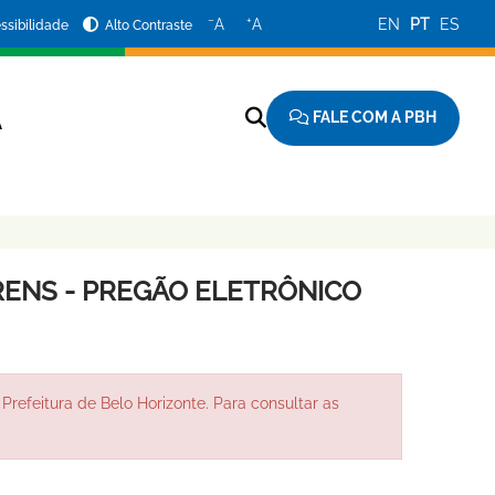
−
+
A
A
EN
PT
ES
ssibilidade
Alto Contraste
FALE COM A PBH
A
ENS - PREGÃO ELETRÔNICO
Prefeitura de Belo Horizonte. Para consultar as