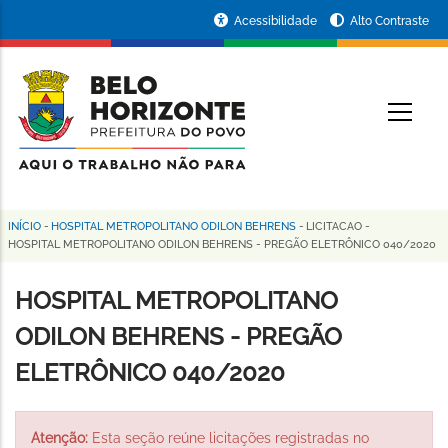
Pular
Portal
Acessibilidade
Alto Contraste
para
da
o
conteúdo
Prefeitura
O
principal
de
Belo
Horizonte
INÍCIO
-
HOSPITAL METROPOLITANO ODILON BEHRENS
-
LICITACAO
-
Trilha
HOSPITAL METROPOLITANO ODILON BEHRENS - PREGÃO ELETRÔNICO 040/2020
de
HOSPITAL METROPOLITANO
navegação
ODILON BEHRENS - PREGÃO
ELETRÔNICO 040/2020
Atenção:
Esta seção reúne licitações registradas no