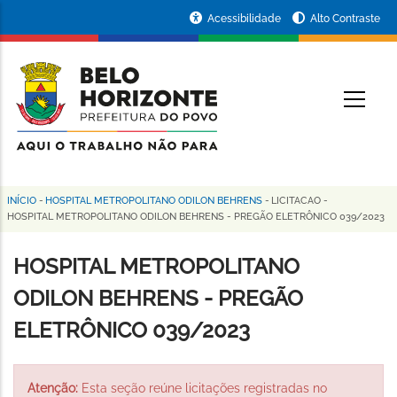
Pular
Portal
Acessibilidade
Alto Contraste
para
da
o
conteúdo
Prefeitura
O
principal
de
Belo
Horizonte
INÍCIO
-
HOSPITAL METROPOLITANO ODILON BEHRENS
-
LICITACAO
-
Trilha
HOSPITAL METROPOLITANO ODILON BEHRENS - PREGÃO ELETRÔNICO 039/2023
de
HOSPITAL METROPOLITANO
navegação
ODILON BEHRENS - PREGÃO
ELETRÔNICO 039/2023
Atenção:
Esta seção reúne licitações registradas no