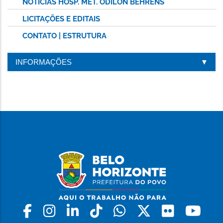
NOTÍCIAS HOSP. MET. ODILON BEHRENS
LICITAÇÕES E EDITAIS
CONTATO | ESTRUTURA
INFORMAÇÕES
Facebook
Instagram
Linkedin
Tiktok
Whatsapp
X
Flickr
Yo