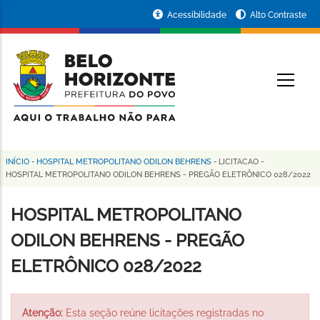
Pular
Portal
Acessibilidade
Alto Contraste
para
da
o
conteúdo
Prefeitura
O
principal
de
Belo
Horizonte
INÍCIO
-
HOSPITAL METROPOLITANO ODILON BEHRENS
-
LICITACAO
-
Trilha
HOSPITAL METROPOLITANO ODILON BEHRENS - PREGÃO ELETRÔNICO 028/2022
de
HOSPITAL METROPOLITANO
navegação
ODILON BEHRENS - PREGÃO
ELETRÔNICO 028/2022
Atenção:
Esta seção reúne licitações registradas no