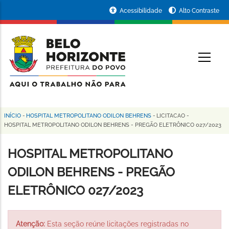
Pular
Portal
Acessibilidade
Alto Contraste
para
da
o
conteúdo
Prefeitura
O
principal
de
Belo
Horizonte
INÍCIO
-
HOSPITAL METROPOLITANO ODILON BEHRENS
-
LICITACAO
-
Trilha
HOSPITAL METROPOLITANO ODILON BEHRENS - PREGÃO ELETRÔNICO 027/2023
de
HOSPITAL METROPOLITANO
navegação
ODILON BEHRENS - PREGÃO
ELETRÔNICO 027/2023
Atenção:
Esta seção reúne licitações registradas no