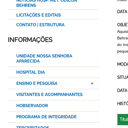
NOTÍCIAS HOSP. MET. ODILON
criado
BEHRENS
DATA
LICITAÇÕES E EDITAIS
CONTATO | ESTRUTURA
OBJE
Aquis
Behre
INFORMAÇÕES
do In
peque
UNIDADE NOSSA SENHORA
APARECIDA
MODA
HOSPITAL DIA
SITU
ENSINO E PESQUISA
DATA
VISITANTES E ACOMPANHANTES
HIST
HOBSERVADOR
PROGRAMA DE INTEGRIDADE
Títu