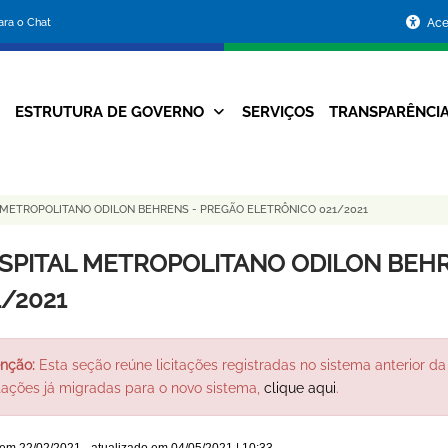
Portal
para o Chat
Ace
da
Prefeitura
ESTRUTURA DE GOVERNO
SERVIÇOS
TRANSPARÊNCI
Navegação
de
Principal
Belo
 METROPOLITANO ODILON BEHRENS - PREGÃO ELETRÔNICO 021/2021
Horizonte
SPITAL METROPOLITANO ODILON BEHR
1/2021
nção:
Esta seção reúne licitações registradas no sistema anterior da 
itações já migradas para o novo sistema,
clique aqui
.