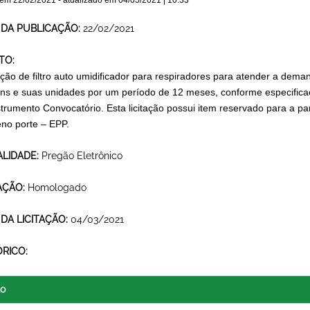
 em
22/02/2021
- atualizado em
04/05/2021 | 10:33
 DA PUBLICAÇÃO:
22/02/2021
TO:
ição de filtro auto umidificador para respiradores para atender a dema
ns e suas unidades por um período de 12 meses, conforme especificaç
strumento Convocatório. Esta licitação possui item reservado para a 
no porte – EPP.
LIDADE:
Pregão Eletrônico
AÇÃO:
Homologado
 DA LICITAÇÃO:
04/03/2021
ÓRICO:
lo