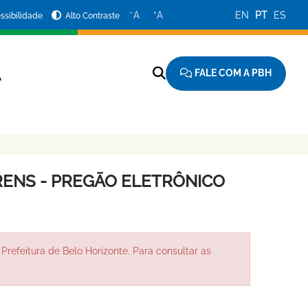
−
+
A
A
EN
PT
ES
ssibilidade
Alto Contraste
FALE COM A PBH
A
ENS - PREGÃO ELETRÔNICO
Prefeitura de Belo Horizonte. Para consultar as