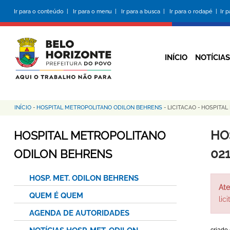
Pular
Ir para o conteúdo |
Ir para o menu |
Ir para a busca |
Ir para o rodapé |
Ir 
para
o
conteúdo
principal
INÍCIO
NOTÍCIAS
INÍCIO
-
HOSPITAL METROPOLITANO ODILON BEHRENS
-
LICITACAO
-
HOSPITAL
Trilha
de
HO
HOSPITAL METROPOLITANO
navegação
02
ODILON BEHRENS
HOSP. MET. ODILON BEHRENS
Ate
QUEM É QUEM
lic
AGENDA DE AUTORIDADES